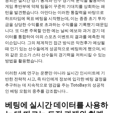
공되는 실시간 경기 통계와 선수 경기력 분석을 활용하여
게임 후반부에 약체 팀들이 꾸준히 기대치를 상회하는 패
턴을 발견했습니다. 아만다는 이러한 통찰력을 바탕으로
하프타임에 목표 베팅을 시작했는데, 이는 종종 초기 투자
금을 상당한 수익률로 초과하는 수익률을 기록했기 때문입
니다. 또 다른 주목할 만한 예는 날씨 예보와 과거 경기 데
이터를 통합하여 야외 스포츠 이벤트의 결과를 예측한 제
이슨입니다. 그의 체계적인 접근 방식은 악천후가 예상될
때 인기 있는 선수들에게 성공적으로 베팅하게 했으며, 비
와 같은 요소가 스타 선수들의 경기력을 저하시킬 수 있는
방법을 활용했습니다.
이러한 사례 연구는 운뿐만 아니라 실시간 인사이트에 기
반한 전략적 사고, 즉 타인에게 정보에 입각한 베팅 결정을
추구하는 데 지속적으로 영감을 주는 TotoBay의 성공적
인 베팅 모험의 중추를 강조합니다…
베팅에 실시간 데이터를 사용하