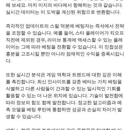
해 보세요. 마치 미지의 바다에서 항해하는 것과 같습니다.
실시간 데이터는 이 도박을 계산된 위험으로 변환합니다.
즉각적인 업데이트의 스릴 덕분에 베팅자는 즉석에서 전략
을 조정할 수 있습니다. 예를 들어, 스타 플레이어가 킥오프
직전에 제외된 경우, 라이브 통계에 액세스할 수 있는 플레
이어는 그에 따라 베팅을 전환할 수 있습니다. 이 민첩성은
흥분을 고조시킬 뿐만 아니라 잠재적인 수익을 증폭시킵니
다.
또한 실시간 분석은 게임 역학과 트렌드에 대한 깊은 이해
를 촉진합니다. 최신 인사이트를 갖춘 베터는 가치 베팅을
식별하고 다른 사람들이 간과할 수 있는 일시적인 기회를
활용할 수 있는 더 나은 위치에 있습니다. 기술이 발전함에
따라 정보의 힘도 함께 발전합니다. 정교한 알고리즘과 예
측 모델을 베팅 루틴에 통합하면 성공과 손실의 차이가 발
생할 수 있습니다.