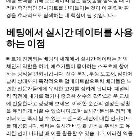
베팅 노력을 위해 토토베이와 같은 플랫폼을 탐색할 때 이
러한 즉각적인 인사이트를 받아들이는 것이 이 짜릿한 환
경을 효과적으로 탐색하는 데 핵심이 될 것입니다…
베팅에서 실시간 데이터를 사용
하는 이점
빠르게 진행되는 베팅의 세계에서 실시간 데이터는 게임
체인저 역할을 하며, 애호가들이 좋아하는 스포츠에 참여
하는 방식을 변화시킵니다. 선수 통계, 부상 보고서, 심지어
날씨 상태까지 즉각적으로 업데이트함으로써 베터들은 노
련한 전문가들에게 유리한 고지를 점하게 됩니다. 페널티
킥 직전에 내기를 걸거나 중요한 선수의 갑작스러운 교체
에 반응한다고 상상해 보세요. 이러한 순간의 결정은 상황
을 유리하게 바꿀 수 있습니다.또한 실시간 분석은 정적 데
이터로는 즉시 볼 수 없는 트렌드와 패턴에 대한 인사이트
를 제공합니다. 베터는 실시간 배당률 변동을 추적하고 유
리한 선이 나타날 때 이를 활용할 수 있습니다. 이러한 역동