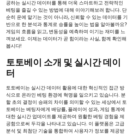
공하는 실시간 데이터를 통해 더욱 스마트하고 전략적인
베팅을 즐길 수 있는 방법에 대해 이야기해보려 합니다. 단
순히 운에 맡기는 것이 아니라, 신뢰할 수 있는 데이터를 기
반으로 한 분석과 통계로 승률을 높이는 법을 알아볼까요?
게임의 흐름을 읽고, 변동성을 예측하며 이기는 재미를 느
껴보세요. 이제는 데이터가 곧 힘이라는 사실, 함께 확인해
봅시다!
토토베이 소개 및 실시간 데이
터
토토베이는 실시간 데이터 활용에 대한 혁신적인 접근 방
식으로 온라인 베팅 환경에 혁명을 일으키고 있습니다. 분
할 초의 결정이 승패의 차이를 의미할 수 있는 세상에서 토
토베이는 베팅자에게 배당률, 플레이어 성과, 게임 통계에
대한 실시간 업데이트를 제공하여 원활한 베팅 경험을 제
공함으로써 두각을 나타내고 있습니다. 이 플랫폼은 고급
분석 및 최첨단 기술을 통합하여 사용자가 정보를 제공받