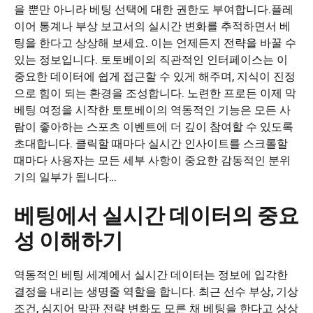
을 뿐만 아니라 베팅 선택에 대한 권한도 부여합니다.플레
이어 통계나 부상 보고서의 실시간 변화를 추적하면서 베
팅을 한다고 상상해 보세요. 이는 언제든지 전략을 바꿀 수
있는 정보입니다. 토토베이의 직관적인 인터페이스는 이
중요한 데이터에 쉽게 접근할 수 있게 해주며, 지식이 진정
으로 힘이 되는 환경을 조성합니다. 노련한 프로든 이제 막
베팅 여정을 시작한 토토베이의 역동적인 기능은 모든 사
람이 좋아하는 스포츠 이벤트에 더 깊이 참여할 수 있도록
초대합니다. 클릭할 때마다 실시간 인사이트를 스크롤할
때마다 사용자는 모든 세부 사항이 중요한 감동적인 분위
기의 일부가 됩니다…
베팅에서 실시간 데이터의 중요
성 이해하기
역동적인 베팅 세계에서 실시간 데이터는 정보에 입각한
결정을 내리는 생명줄 역할을 합니다. 최근 선수 부상, 기상
조건, 심지어 막판 전략 변화도 모른 채 베팅을 한다고 상상