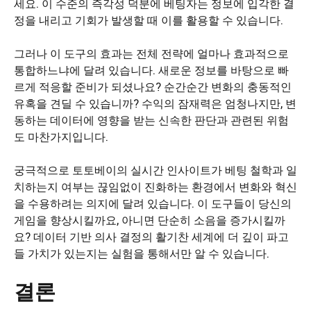
세요. 이 수준의 즉각성 덕분에 베팅자는 정보에 입각한 결
정을 내리고 기회가 발생할 때 이를 활용할 수 있습니다.
그러나 이 도구의 효과는 전체 전략에 얼마나 효과적으로
통합하느냐에 달려 있습니다. 새로운 정보를 바탕으로 빠
르게 적응할 준비가 되셨나요? 순간순간 변화의 충동적인
유혹을 견딜 수 있습니까? 수익의 잠재력은 엄청나지만, 변
동하는 데이터에 영향을 받는 신속한 판단과 관련된 위험
도 마찬가지입니다.
궁극적으로 토토베이의 실시간 인사이트가 베팅 철학과 일
치하는지 여부는 끊임없이 진화하는 환경에서 변화와 혁신
을 수용하려는 의지에 달려 있습니다. 이 도구들이 당신의
게임을 향상시킬까요, 아니면 단순히 소음을 증가시킬까
요? 데이터 기반 의사 결정의 활기찬 세계에 더 깊이 파고
들 가치가 있는지는 실험을 통해서만 알 수 있습니다.
결론