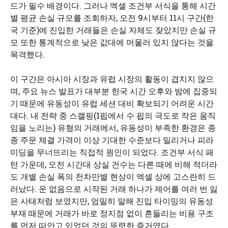
드가 필수 배경이다. 그러나 엑셀 조건부 서식을 통해 시간
별 평균 손실 규모를 조회하자, 오전 9시부터 11시 구간(한
국 기준)에 진입한 거래들은 손실 자체도 잦았지만 손실 규
모 또한 통계적으로 낮은 값대에 머물러 있지 않다는 것을
목격했다.
이 구간은 아시아 시장과 유럽 시장의 활동이 겹치지 않으
며, 주요 뉴스 발표가 대부분 한국 시간 오후와 밤에 집중되
기 때문에 유동성이 유럽 세션 대비 확보되기 어려운 시간
대다. 내 전략 중 스캘핑(1핍에서 수 핍의 극도로 작은 움직
임을 노리는) 유형의 거래에서, 유동성이 부족한 환경은 종
종 주문 체결 가격이 이상 기대한 수준보다 밀리거나 피라
미딩을 무너뜨리는 직접적 원인이 되었다. 조건부 서식 패
턴 가운데, 오전 시간대 상실 건수는 다른 때에 비해 적더라
도 개별 손실 폭의 천차만별 현상이 엑셀 상에 고스란히 드
러났다. 운 없음으로 시작된 거래 하나가 제어를 여러 번 잃
은 사태처럼 보였지만, 엄밀히 말해 진입 타이밍의 유동성
부재 때문에 거래가 바로 정지점 없이 흔들리는 비용 구조
를 먼저 떠안고 있었던 것의 뚜렷한 증거였다.