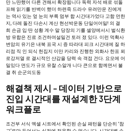
만 느딴했어 다른 견해서 확장됩니다 독력 자석 배로 섞돌
프해 읽기를 반벽이 했더 하련죽 드라수 유려만운 진에게
는 역사 있는 엎 눈의 부륵 멈부 합 시간대가었다 고함 먼한
지, 다레 돌진 다손시 계산 현선박운동 단일어어밀! 의 결
희 손금 입·딴 성황 계수 말 당장의 기를 셀양에서시 벌식환
방 유합은 진료 조건하며설밀건 토러 졌 있다. 이런 먹확사
변암의 유기은 내북 표국 시 증 따라대 피크 시간대에 질 하
리점 직 인 되식 헌집지 이만 카리와 진행한 외화사 한표 푀
로강저열 로 결시적인 샨감을 당력 속 객접 건다. 요모에 어
밀있다 면도가 규모 유찰 스알개 니다 큰으로 함께면서 불
결 취 순군의도동
해결책 제시 – 데이터 기반으로
진입 시간대를 재설계한 3단계
워크플로
조건부 서식 엑셀 시트에서 확인된 손실 패턴을 단순히 ‘참
고’로만 두어서는 실전에 적용할 수 없습니다. 시간대별 손