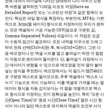
전체 내역이 터미널에 나타난 상태에서 다시 마우스 오른
쪽 버튼을 클릭하면 ‘디테일 리포트 저장(Save as
Detailed Report)’ 또는 ‘스크린샷 저장’과 같은 항목이 보
인다. 핵심은 파일 형식을 특정하는 부분인데, MT4는 기본
적으로 .htm(웹 페이지) 형식으로 저장하지만 우리가 원하
는 것은 엑셀에서 가공 가능한 CSV(쉼표로 구분된 값,
Comma-Separated Values) 파일이다. 이 작업은 조금
더 수동적 접근이 필요하다. 모든 내역을 마우스로 드래그
하여 전체 선택(Ctrl+A)한 후, 복사(Ctrl+C)한다. 그런 다
음 메모장이나 빈 엑셀 시트를 열고 붙여넣기 하면 각 컬럼
이 자동으로 분리되어 들어온다. 단, 붙여넣기 과정에서 시
간 데이터가 변형될 수 있으므로 메모장을 먼저 열어 붙여
넣는 방식을 추천한다. 메모장에서는 각 필드가 탭(Tab)으
로 구분된 텍스트로 들어오므로, 추후 엑셀에서 ‘텍스트 나
누기’ 기능으로 처리 가능하다. 이를 엑셀로 가져올 때는 열
데이터 형식을 자동 감지보다는 각 열을 개별적으로 텍스
트 형식으로 지정하는 것이 정확성을 높인다. 특히 ‘오픈 시
간(Open Time)’과 ‘종료 시간(Close Time)’ 열은 시간 형
식이 아니라 일반 텍스트로 유지해야 엑셀의 조건부 서식