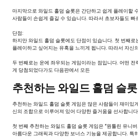
마지막으로 와일드 홀덤 슬롯은 간단하고 쉽게 플레이할 수
사람들이 손쉽게 즐길 수 있습니다. 따라서 초보자들도 빠르
단점:
하지만 와일드 홀덤 슬롯에도 단점이 있습니다. 첫 번째로
플레이하고 싶어지는 유혹을 느끼게 됩니다. 따라서 자신의
두 번째로는 운에 좌우되는 게임이라는 점입니다. 어떤 전
게 당첨되었다가도 다음판에서 모든
추천하는 와일드 홀덤 슬롯
추천하는 와일드 홀덤 슬롯 게임은 많은 사람들이 재미있게 
신의 조합으로 이루어져 있어 다양한 즐거움을 선사합니다
첫 번째 추천하는 와일드 홀덤 슬롯 게임은 “원툴린 유니버
아름다운 그래픽과 다양한 보너스 기능을 제공합니다. 특히