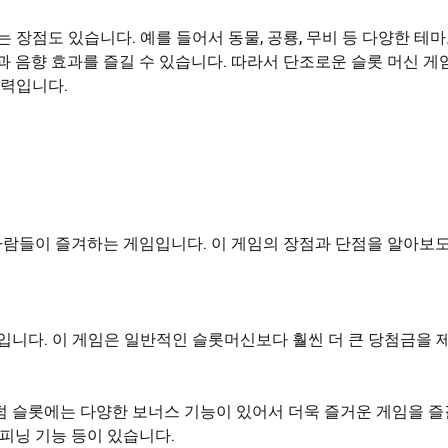
 장점도 있습니다. 예를 들어서 동물, 공룡, 무비 등 다양한 테
과 음향 효과를 즐길 수 있습니다. 따라서 단조로운 슬롯 머신 
매력입니다.
 사람들이 즐겨하는 게임입니다. 이 게임의 장점과 단점을 알아보
금입니다. 이 게임은 일반적인 슬롯머신보다 훨씬 더 큰 당첨금을
덤 슬롯에는 다양한 보너스 기능이 있어서 더욱 즐거운 게임을 즐
스피닝 기능 등이 있습니다.