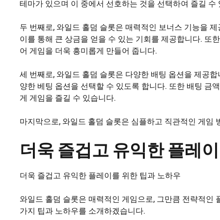
테마가 있으며 이 중에서 선호하는 것을 선택하여 즐길 수
두 번째로, 와일드 홀덤 슬롯은 매력적인 보너스 기능을 
이를 통해 큰 상금을 얻을 수 있는 기회를 제공합니다. 또
어 게임을 더욱 흥미롭게 만들어 줍니다.
세 번째로, 와일드 홀덤 슬롯은 다양한 배팅 옵션을 제공합
양한 베팅 옵션을 선택할 수 있도록 합니다. 또한 배팅 금
게 게임을 즐길 수 있습니다.
마지막으로, 와일드 홀덤 슬롯은 심플하고 직관적인 게임 
더욱 즐겁고 유익한 플레이
더욱 즐겁고 유익한 플레이를 위한 팁과 노하우
와일드 홀덤 슬롯은 매력적인 게임으로, 그만큼 전략적인 
가지 팁과 노하우를 소개하겠습니다.