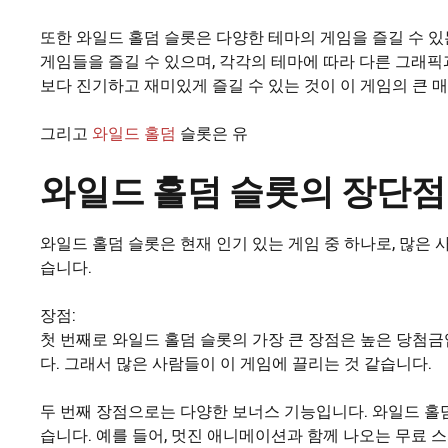
또한 와일드 홀덤 슬롯은 다양한 테마의 게임을 즐길 수 있는
게임들을 즐길 수 있으며, 각각의 테마에 따라 다른 그래픽
보다 진기하고 재미있게 즐길 수 있는 것이 이 게임의 큰 
그리고
와일드 홀덤
슬롯은 유
와일드 홀덤 슬롯의 장단점
와일드 홀덤 슬롯은 현재 인기 있는 게임 중 하나로, 많은
습니다.
장점:
첫 번째로 와일드 홀덤 슬롯의 가장 큰 장점은 높은 당첨
다. 그래서 많은 사람들이 이 게임에 끌리는 것 같습니다.
두 번째 장점으로는 다양한 보너스 기능입니다. 와일드 홀
습니다. 예를 들어, 멋진 애니메이션과 함께 나오는 무료 