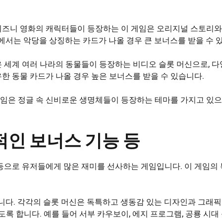
 디즈니 영화의 캐릭터들이 등장하는 이 게임은 오리지널 스토리와
에서는 악당을 상징하는 카드가 나올 경우 큰 보너스를 받을 수 
은 세계 여러 나라의 동물들이 등장하는 비디오 슬롯 머신으로, 
한 동물 카드가 나올 경우 높은 보너스를 받을 수 있습니다.
게임은 정글 속 신비로운 생명체들이 등장하는 테마를 가지고 있으
적인 보너스 기능 등
등으로 유저들에게 많은 재미를 선사하는 게임입니다. 이 게임의
습니다. 각각의 슬롯 머신은 독특하고 생동감 있는 디자인과 그래
록 합니다. 예를 들어 서부 카우보이, 에지 프로그램, 공룡 시대