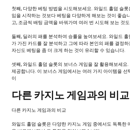
첫째, 다양한 베팅 방법을 시도해보세요. 와일드 홀덤 슬롯
임을 시작하는 것보다 베팅을 다양하게 해보는 것이 좋습니다
고, 조금씩 배팅 금액을 바꿔가며 여러 번 시도해 보는 것도
둘째, 딜러의 패를 분석하여 승률을 높여보세요. 와일드 홀
가 가진 카드를 잘 분석하고 그에 따라 본인의 패를 결정하
자신도 베팅을 좀 더 크게 하는 것이 유리할 수 있습니다.
셋째, 와일드 홀덤 슬롯의 보너스 게임을 잘 활용해보세요. 
제공합니다. 이 보너스 게임에서는 여러 가지 아이템을 선
이
다른 카지노 게임과의 비교
다른 카지노 게임과의 비교
와일드 홀덤 슬롯은 다양한 카지노 게임 중에서도 독특한 