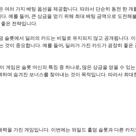
은 여러 가지 베팅 옵션을 제공합니다. 따라서 단순히 동전 한 개
. 예를 들어, 큰 상금을 얻기 위해 최대 베팅 금액으로 도전해볼
 좋은 전략입니다.
덤 슬롯에서 딜러의 카드는 비밀로 유지되지 않고 공개됩니다. 이 
는 것이 중요합니다. 예를 들어, 딜러가 가진 카드가 굉장히 좋은
이 게임은 슬롯 머신의 특징 중 하나로, 많은 상금을 얻을 수 있
택하며 숨겨진 보너스를 찾아내는 것이 목적입니다. 따라서 최대한
매력을 가진 게임입니다. 이번에는 와일드 홀덤 슬롯과 다른 카지