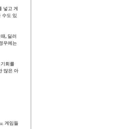
를 넣고 게
 수도 있
때, 딜러
 경우에는
는 기회를
 많은 아
노 게임들