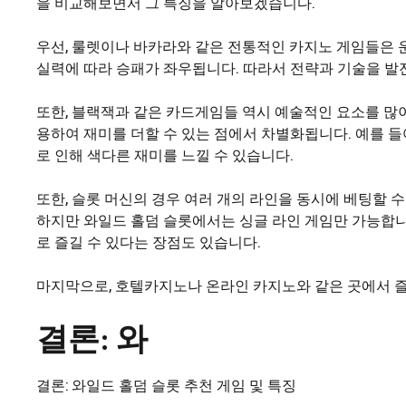
을 비교해보면서 그 특징을 알아보겠습니다.
우선, 룰렛이나 바카라와 같은 전통적인 카지노 게임들은 
실력에 따라 승패가 좌우됩니다. 따라서 전략과 기술을 발
또한, 블랙잭과 같은 카드게임들 역시 예술적인 요소를 많
용하여 재미를 더할 수 있는 점에서 차별화됩니다. 예를 
로 인해 색다른 재미를 느낄 수 있습니다.
또한, 슬롯 머신의 경우 여러 개의 라인을 동시에 베팅할 수
하지만 와일드 홀덤 슬롯에서는 싱글 라인 게임만 가능합니
로 즐길 수 있다는 장점도 있습니다.
마지막으로, 호텔카지노나 온라인 카지노와 같은 곳에서 
결론: 와
결론: 와일드 홀덤 슬롯 추천 게임 및 특징