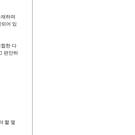
존재하며
련되어 있
적합한 다
고 편안하
 할 몇