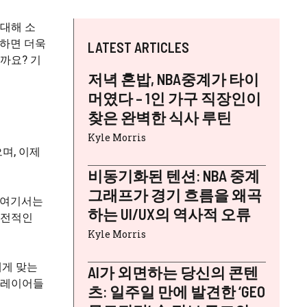
 대해 소
 하면 더욱
LATEST ARTICLES
까요? 기
저녁 혼밥, NBA중계가 타이
머였다 – 1인 가구 직장인이
찾은 완벽한 식사 루틴
Kyle Morris
며, 이제
비동기화된 텐션: NBA 중계
그래프가 경기 흐름을 왜곡
 여기서는
하는 UI/UX의 역사적 오류
도전적인
Kyle Morris
에게 맞는
AI가 외면하는 당신의 콘텐
플레이어들
츠: 일주일 만에 발견한 ‘GEO