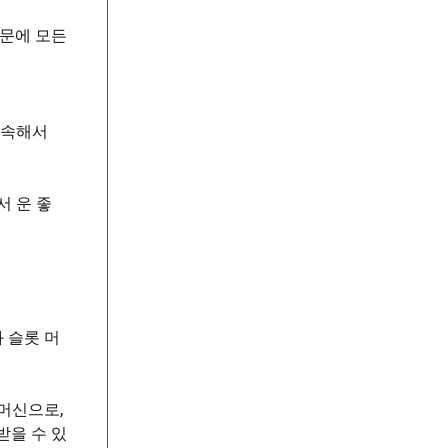
때문에 모든
계속해서
서 운 좋
 슬롯 머
 머신으로,
받을 수 있