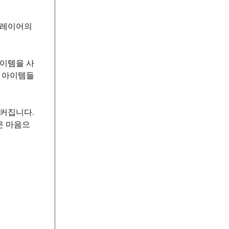
플레이어의
아이템을 사
한 아이템들
 커집니다.
운 마음으