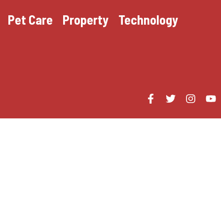
Pet Care
Property
Technology