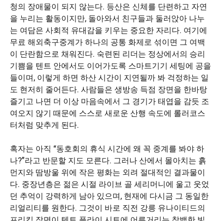
청의 장애물이 되지 않는다. 등산은 신체를 단련하고 자연
을 누리는 활동이지만, 돌아와서 친구들과 둘러앉아 나누
는 여담은 사회적 유대감을 키우는 중요한 자리다. 여기에
무료 해외축구중계가 하나의 공통 화제로 섞이면 그 여백
이 단란함으로 채워진다. 숙련된 리더는 정상에서의 승리
기쁨을 텐트 안에서도 이어가도록 스마트기기 세팅에 공을
들이며, 이렇게 하면 하산 시간이 지연될까 봐 걱정하는 일
도 현저히 줄어든다. 사람들은 생방송 득점 장면을 한바탕
즐기고 나면 더 이상 마음속에서 그 경기가 태엽을 감듯 조
여오지 않기 때문에 스스로 새로운 산행 속도에 롤러코스
터처럼 맞추게 된다.
혹자는 아직 “동호회의 휴식 시간에 왜 꼭 중계를 봐야 하
나?”라고 반문할 지도 모른다. 그러나 산에서 몰아치는 흙
먼지와 땀방울 위에 작은 평화는 외려 절대적인 결과물이
다. 중장년층은 젊은 시절 라이브 골 세리머니에 울고 웃었
던 추억이 강력하게 남아 있으며, 현재에 다시금 그 동일한
리얼리티를 원한다. 그것이 바로 직전 강릉 유나이티드의
프리킥 장면이 텐트 플라이 시트에 어른거리는 창백한 빛