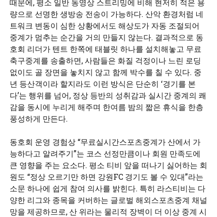
때문에, 평소 일반 동영상 스트리밍에 비해 현저히 적은 용
량으로 선명한 생방송 전송이 가능하다. 산악 환경처럼 네
트워크 변동이 심한 상황에서도 해상도가 자동 조절되어
중계가 멈추는 순간을 거의 만들지 않는다. 결과적으로 동
호회 리더가 텐트 한쪽에 태블릿 하나를 설치해놓고 무료
축구중계를 송출하면, 사람들은 화질 걱정이나 느린 로딩
없이도 골 장면을 놓치지 않고 함께 박수를 칠 수 있다. 중
년 등산객이라 할지라도 이런 방식은 단순히 ‘경기를 본
다’는 행위를 넘어, 정상 등반의 성취감과 실시간 중계의 쾌
감을 동시에 누리게 해주며 한여름 밤의 짧은 휴식을 한층
풍성하게 만든다.
동호회 운영 경험상 “무료실시간스포츠중계가 산에서 가
능하다고 알려주기”는 코스 선정만큼이나 회원 만족도에
큰 영향을 주는 요소다. 평소 티비 앞을 떠나기 싫어하는 회
원도 “정상 오르기만 하면 강원FC 경기도 볼 수 있대”라는
소문 하나에 쉽게 참여 의사를 밝힌다. 특히 라스티비는 다
양한 리그와 종목을 커버하는 글로벌 해외스포츠중계 채널
망을 제공하므로, 산 위라는 물리적 장벽이 더 이상 중계 시