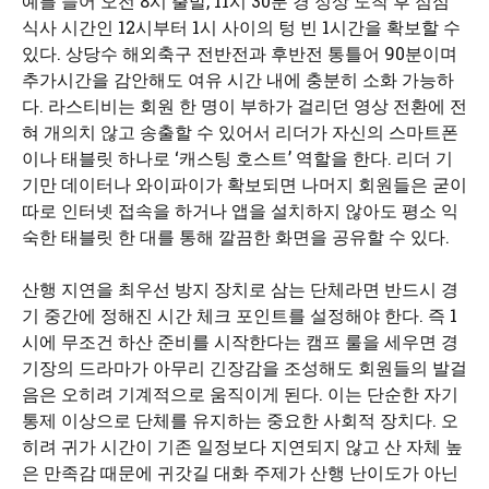
예를 들어 오전 8시 출발, 11시 30분 경 정상 도착 후 점심
식사 시간인 12시부터 1시 사이의 텅 빈 1시간을 확보할 수
있다. 상당수 해외축구 전반전과 후반전 통틀어 90분이며
추가시간을 감안해도 여유 시간 내에 충분히 소화 가능하
다. 라스티비는 회원 한 명이 부하가 걸리던 영상 전환에 전
혀 개의치 않고 송출할 수 있어서 리더가 자신의 스마트폰
이나 태블릿 하나로 ‘캐스팅 호스트’ 역할을 한다. 리더 기
기만 데이터나 와이파이가 확보되면 나머지 회원들은 굳이
따로 인터넷 접속을 하거나 앱을 설치하지 않아도 평소 익
숙한 태블릿 한 대를 통해 깔끔한 화면을 공유할 수 있다.
산행 지연을 최우선 방지 장치로 삼는 단체라면 반드시 경
기 중간에 정해진 시간 체크 포인트를 설정해야 한다. 즉 1
시에 무조건 하산 준비를 시작한다는 캠프 룰을 세우면 경
기장의 드라마가 아무리 긴장감을 조성해도 회원들의 발걸
음은 오히려 기계적으로 움직이게 된다. 이는 단순한 자기
통제 이상으로 단체를 유지하는 중요한 사회적 장치다. 오
히려 귀가 시간이 기존 일정보다 지연되지 않고 산 자체 높
은 만족감 때문에 귀갓길 대화 주제가 산행 난이도가 아닌