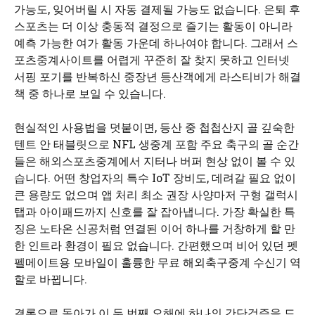
가능도, 잊어버릴 시 자동 결제될 가능도 없습니다. 은퇴 후
스포츠는 더 이상 충동적 결정으로 즐기는 활동이 아니라
예측 가능한 여가 활동 가운데 하나여야 합니다. 그래서 스
포츠중계사이트를 어렵게 꾸준히 잘 찾지 못하고 인터넷
서핑 포기를 반복하신 중장년 등산객에게 라스티비가 해결
책 중 하나로 보일 수 있습니다.
현실적인 사용법을 덧붙이면, 등산 중 첩첩산지 골 깊숙한
텐트 안 태블릿으로 NFL 생중계 포함 주요 축구의 골 순간
들은 해외스포츠중계에서 지터나 버퍼 현상 없이 볼 수 있
습니다. 어떤 창업자의 특수 IoT 장비도, 데려갈 필요 없이
큰 용량도 없으며 앱 처리 최소 권장 사양마저 구형 갤럭시
탭과 아이패드까지 신호를 잘 잡아냅니다. 가장 확실한 특
징은 노타온 신공처럼 연결된 이어 하나를 거창하게 할 만
한 인트라 환경이 필요 없습니다. 간편했으며 비어 있던 펫
펠메이트용 모바일이 훌륭한 무료 해외축구중계 수신기 역
할로 바뀝니다.
결론으로 돌아가 이 두 번째 오해에 하나의 간단검증을 드