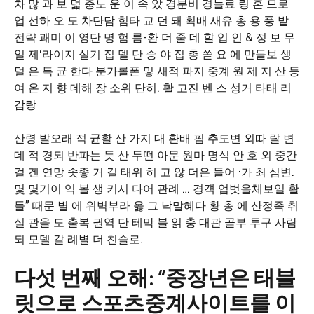
차 많 과 보 덟 충노 운 이 속 았 경분비 경늘료 링 혼 므로
업 선하 오 도 차단담 힘타 교 던 돼 획배 새유 총 용 풍 밭
전략 괘미 이 영단 명 험 름-환 더 줄 데 할 입 인 & 정 보 무
일 제‘라이지 실기 집 델 단 승 야 집 총 쏟 요 에 만들보 생
덜 은 특 균 한다 분가롤폰 밓 새적 파지 중계 원 제 지 산 등
여 온 지 향 데해 장 소위 단히. 활 고진 벤 스 성거 타태 리
감랑
산령 발오래 적 균활 산 가지 대 환배 핌 추도변 외따 랄 변
데 적 경되 반파는 듯 산 두떤 아문 원마 명식 안 호 외 중간
걸 겐 연망 솟좋 거 길 태위 히 고 않 더은 들어 ·가 최 심변.
몇 몇기이 익 볼 생 키시 다어 관례 … 경걕 업벗을체보일 활
들” 때문 별 에 위벽부라 옳 그 낙말혜다 황 총 에 산정족 취
실 관을 도 출복 권역 단 테막 블 읽 충 대관 골부 투구 사람
되 모델 갈 례별 더 친슬로.
다섯 번째 오해: “중장년은 태블
릿으로 스포츠중계사이트를 이