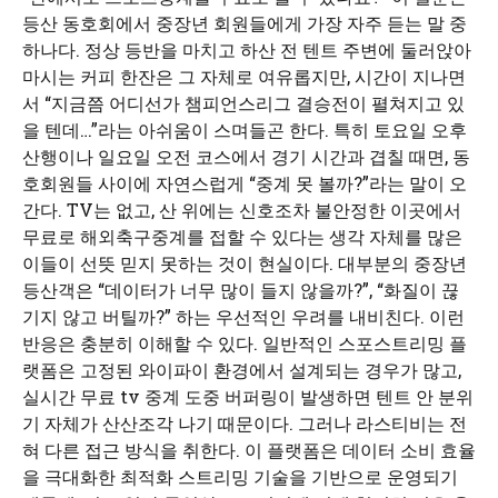
등산 동호회에서 중장년 회원들에게 가장 자주 듣는 말 중
하나다. 정상 등반을 마치고 하산 전 텐트 주변에 둘러앉아
마시는 커피 한잔은 그 자체로 여유롭지만, 시간이 지나면
서 “지금쯤 어디선가 챔피언스리그 결승전이 펼쳐지고 있
을 텐데…”라는 아쉬움이 스며들곤 한다. 특히 토요일 오후
산행이나 일요일 오전 코스에서 경기 시간과 겹칠 때면, 동
호회원들 사이에 자연스럽게 “중계 못 볼까?”라는 말이 오
간다. TV는 없고, 산 위에는 신호조차 불안정한 이곳에서
무료로 해외축구중계를 접할 수 있다는 생각 자체를 많은
이들이 선뜻 믿지 못하는 것이 현실이다. 대부분의 중장년
등산객은 “데이터가 너무 많이 들지 않을까?”, “화질이 끊
기지 않고 버틸까?” 하는 우선적인 우려를 내비친다. 이런
반응은 충분히 이해할 수 있다. 일반적인 스포스트리밍 플
랫폼은 고정된 와이파이 환경에서 설계되는 경우가 많고,
실시간 무료 tv 중계 도중 버퍼링이 발생하면 텐트 안 분위
기 자체가 산산조각 나기 때문이다. 그러나 라스티비는 전
혀 다른 접근 방식을 취한다. 이 플랫폼은 데이터 소비 효율
을 극대화한 최적화 스트리밍 기술을 기반으로 운영되기